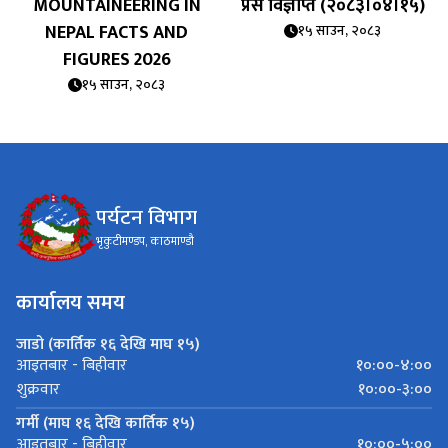
MOUNTAINEERING IN
प्रेस विज्ञप्ति (२०८३।०४।१५)
NEPAL FACTS AND
१५ साउन, २०८३
FIGURES 2026
१५ साउन, २०८३
पर्यटन विभाग
भृकुटीमण्डप, काठमाण्डौ
कार्यालय समय
जाडो (कार्तिक १६ देखि माघ १५)
१०:००-४:००
आइतबार - बिहीवार
१०:००-३:००
शुक्रवार
गर्मी (माघ १६ देखि कार्तिक १५)
१०:००-५:००
आइतबार - बिहीवार