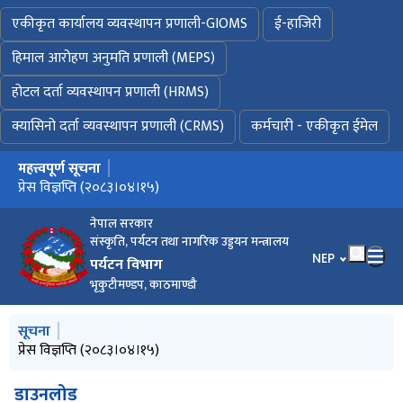
एकीकृत कार्यालय व्यवस्थापन प्रणाली-GIOMS
ई-हाजिरी
हिमाल आरोहण अनुमति प्रणाली (MEPS)
होटल दर्ता व्यवस्थापन प्रणाली (HRMS)
क्यासिनो दर्ता व्यवस्थापन प्रणाली (CRMS)
कर्मचारी - एकीकृत ईमेल
महत्त्वपूर्ण सूचना
मुख्य नेभिगेसनमा जानुहोस्
MOUNTAINEERING IN NEPAL FACTS AND FIGURES 2026
प्रेस विज्ञप्ति (२०८३।०४।१५)
विवरण भर्ने बारे अत्यन्त जरुरी सूचना ! (प्रकाशन मिति : २०८३।०३।०२)
नेपाल सरकार
संस्कृति, पर्यटन तथा नागरिक उड्डयन मन्त्रालय
भाषा चयन गर्नुहोस
NEP
पर्यटन विभाग
भृकुटीमण्डप, काठमाण्डौ
मुख्य नेभिगेसनमा जानुहोस्
सूचना
MOUNTAINEERING IN NEPAL FACTS AND FIGURES 2026
प्रेस विज्ञप्ति (२०८३।०४।१५)
ईजाजत नलिई साहसिक तथा मनोरञ्जनात्मक खेल सञ्चालन नगर्ने सम्बन्धी
विवरण भर्ने बारे अत्यन्त जरुरी सूचना ! (प्रकाशन मिति : २०८३।०३।०२)
साहसिक तथा मनोरञ्जनात्मक खेल सञ्चालन गर्ने प्रयोजनार्थ पेश गर्नुपर्ने
सूचना
कागजातहरुको विवरण (Checklist)
डाउनलोड