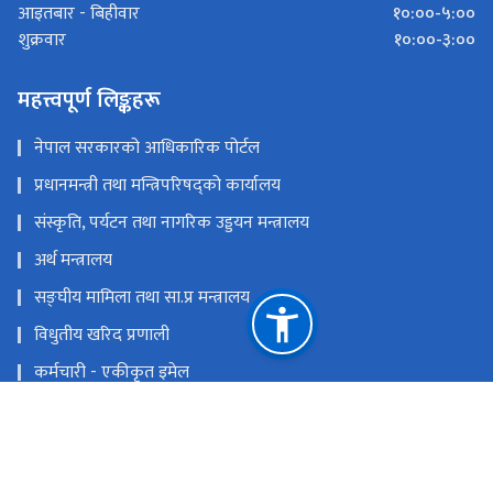
१०:००-५:००
आइतबार - बिहीवार
१०:००-३:००
शुक्रवार
महत्त्वपूर्ण लिङ्कहरू
नेपाल सरकारको आधिकारिक पोर्टल
प्रधानमन्त्री तथा मन्त्रिपरिषद्को कार्यालय
संस्कृति, पर्यटन तथा नागरिक उड्डयन मन्त्रालय
अर्थ मन्त्रालय
सङ्‍घीय मामिला तथा सा.प्र मन्त्रालय
विधुतीय खरिद प्रणाली
कर्मचारी - एकीकृत इमेल
इ- हाजिरी
राष्ट्रिय प्राकृतिक स्रोत तथा वित्त आयोग