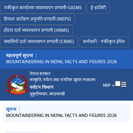
एकीकृत कार्यालय व्यवस्थापन प्रणाली-GIOMS
ई-हाजिरी
हिमाल आरोहण अनुमति प्रणाली (MEPS)
होटल दर्ता व्यवस्थापन प्रणाली (HRMS)
क्यासिनो दर्ता व्यवस्थापन प्रणाली (CRMS)
कर्मचारी - एकीकृत ईमेल
महत्त्वपूर्ण सूचना
मुख्य नेभिगेसनमा जानुहोस्
MOUNTAINEERING IN NEPAL FACTS AND FIGURES 2026
प्रेस विज्ञप्ति (२०८३।०४।१५)
विवरण भर्ने बारे अत्यन्त जरुरी सूचना ! (प्रकाशन मिति : २०८३।०३।०२)
नेपाल सरकार
संस्कृति, पर्यटन तथा नागरिक उड्डयन मन्त्रालय
भाषा चयन गर्नुहोस
NEP
पर्यटन विभाग
भृकुटीमण्डप, काठमाण्डौ
मुख्य नेभिगेसनमा जानुहोस्
सूचना
MOUNTAINEERING IN NEPAL FACTS AND FIGURES 2026
प्रेस विज्ञप्ति (२०८३।०४।१५)
ईजाजत नलिई साहसिक तथा मनोरञ्जनात्मक खेल सञ्चालन नगर्ने सम्बन्धी
विवरण भर्ने बारे अत्यन्त जरुरी सूचना ! (प्रकाशन मिति : २०८३।०३।०२)
साहसिक तथा मनोरञ्जनात्मक खेल सञ्चालन गर्ने प्रयोजनार्थ पेश गर्नुपर्ने
सूचना
कागजातहरुको विवरण (Checklist)