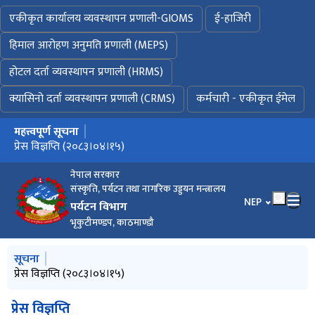
एकीकृत कार्यालय व्यवस्थापन प्रणाली-GIOMS
ई-हाजिरी
हिमाल आरोहण अनुमति प्रणाली (MEPS)
होटल दर्ता व्यवस्थापन प्रणाली (HRMS)
क्यासिनो दर्ता व्यवस्थापन प्रणाली (CRMS)
कर्मचारी - एकीकृत ईमेल
महत्त्वपूर्ण सूचना
मुख्य नेभिगेसनमा जानुहोस्
MOUNTAINEERING IN NEPAL FACTS AND FIGURES 2026
प्रेस विज्ञप्ति (२०८३।०४।१५)
विवरण भर्ने बारे अत्यन्त जरुरी सूचना ! (प्रकाशन मिति : २०८३।०३।०२)
नेपाल सरकार
संस्कृति, पर्यटन तथा नागरिक उड्डयन मन्त्रालय
भाषा चयन गर्नुहोस
NEP
पर्यटन विभाग
भृकुटीमण्डप, काठमाण्डौ
मुख्य नेभिगेसनमा जानुहोस्
सूचना
MOUNTAINEERING IN NEPAL FACTS AND FIGURES 2026
प्रेस विज्ञप्ति (२०८३।०४।१५)
ईजाजत नलिई साहसिक तथा मनोरञ्जनात्मक खेल सञ्चालन नगर्ने सम्बन्धी
विवरण भर्ने बारे अत्यन्त जरुरी सूचना ! (प्रकाशन मिति : २०८३।०३।०२)
साहसिक तथा मनोरञ्जनात्मक खेल सञ्चालन गर्ने प्रयोजनार्थ पेश गर्नुपर्ने
सूचना
कागजातहरुको विवरण (Checklist)
प्रेस विज्ञप्ति