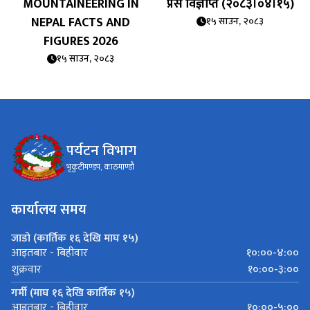
MOUNTAINEERING IN
प्रेस विज्ञप्ति (२०८३।०४।१५)
NEPAL FACTS AND
१५ साउन, २०८३
FIGURES 2026
१५ साउन, २०८३
पर्यटन विभाग
भृकुटीमण्डप, काठमाण्डौ
कार्यालय समय
जाडो (कार्तिक १६ देखि माघ १५)
१०:००-४:००
आइतबार - बिहीवार
१०:००-३:००
शुक्रवार
गर्मी (माघ १६ देखि कार्तिक १५)
१०:००-५:००
आइतबार - बिहीवार