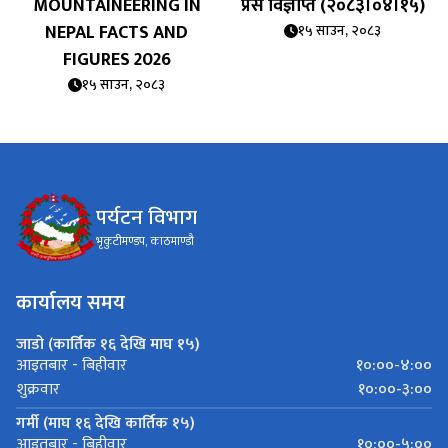
MOUNTAINEERING IN
प्रेस विज्ञप्ति (२०८३।०४।१५)
NEPAL FACTS AND
१५ साउन, २०८३
FIGURES 2026
१५ साउन, २०८३
पर्यटन विभाग
भृकुटीमण्डप, काठमाण्डौ
कार्यालय समय
जाडो (कार्तिक १६ देखि माघ १५)
१०:००-४:००
आइतबार - बिहीवार
१०:००-३:००
शुक्रवार
गर्मी (माघ १६ देखि कार्तिक १५)
१०:००-५:००
आइतबार - बिहीवार