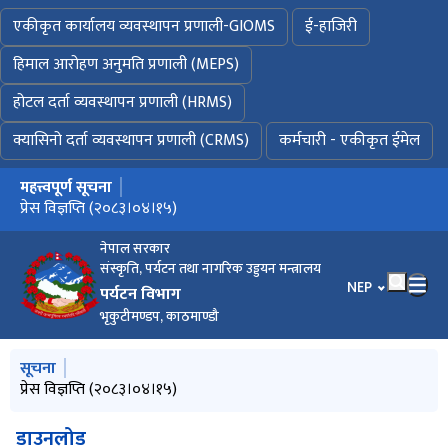
एकीकृत कार्यालय व्यवस्थापन प्रणाली-GIOMS
ई-हाजिरी
हिमाल आरोहण अनुमति प्रणाली (MEPS)
होटल दर्ता व्यवस्थापन प्रणाली (HRMS)
क्यासिनो दर्ता व्यवस्थापन प्रणाली (CRMS)
कर्मचारी - एकीकृत ईमेल
महत्त्वपूर्ण सूचना
मुख्य नेभिगेसनमा जानुहोस्
MOUNTAINEERING IN NEPAL FACTS AND FIGURES 2026
प्रेस विज्ञप्ति (२०८३।०४।१५)
विवरण भर्ने बारे अत्यन्त जरुरी सूचना ! (प्रकाशन मिति : २०८३।०३।०२)
नेपाल सरकार
संस्कृति, पर्यटन तथा नागरिक उड्डयन मन्त्रालय
भाषा चयन गर्नुहोस
NEP
पर्यटन विभाग
भृकुटीमण्डप, काठमाण्डौ
मुख्य नेभिगेसनमा जानुहोस्
सूचना
MOUNTAINEERING IN NEPAL FACTS AND FIGURES 2026
प्रेस विज्ञप्ति (२०८३।०४।१५)
ईजाजत नलिई साहसिक तथा मनोरञ्जनात्मक खेल सञ्चालन नगर्ने सम्बन्धी
विवरण भर्ने बारे अत्यन्त जरुरी सूचना ! (प्रकाशन मिति : २०८३।०३।०२)
साहसिक तथा मनोरञ्जनात्मक खेल सञ्चालन गर्ने प्रयोजनार्थ पेश गर्नुपर्ने
सूचना
कागजातहरुको विवरण (Checklist)
डाउनलोड