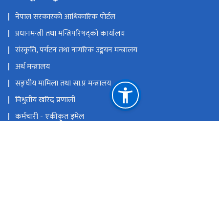
नेपाल सरकारको आधिकारिक पोर्टल
प्रधानमन्त्री तथा मन्त्रिपरिषद्को कार्यालय
संस्कृति, पर्यटन तथा नागरिक उड्डयन मन्त्रालय
अर्थ मन्त्रालय
सङ्‍घीय मामिला तथा सा.प्र मन्त्रालय
विधुतीय खरिद प्रणाली
कर्मचारी - एकीकृत इमेल
इ- हाजिरी
राष्ट्रिय प्राकृतिक स्रोत तथा वित्त आयोग
भृकुटीमण्डप, काठमाण्डौ
info@tourismdepartment.gov.np
+९७७-१-५३४७०३७
टोल फ्री नं.
15347037