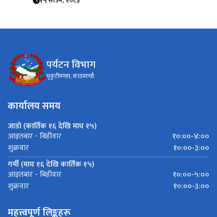
१५ साउन, २०८३
पर्यटन विभाग
भृकुटीमण्डप, काठमाण्डौ
कार्यालय समय
जाडो (कार्तिक १६ देखि माघ १५)
१०:००-४:००
आइतबार - बिहीवार
१०:००-३:००
शुक्रवार
गर्मी (माघ १६ देखि कार्तिक १५)
१०:००-५:००
आइतबार - बिहीवार
१०:००-३:००
शुक्रवार
महत्त्वपूर्ण लिङ्कहरू