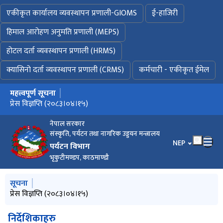
एकीकृत कार्यालय व्यवस्थापन प्रणाली-GIOMS
ई-हाजिरी
हिमाल आरोहण अनुमति प्रणाली (MEPS)
होटल दर्ता व्यवस्थापन प्रणाली (HRMS)
क्यासिनो दर्ता व्यवस्थापन प्रणाली (CRMS)
कर्मचारी - एकीकृत ईमेल
महत्त्वपूर्ण सूचना
मुख्य नेभिगेसनमा जानुहोस्
MOUNTAINEERING IN NEPAL FACTS AND FIGURES 2026
प्रेस विज्ञप्ति (२०८३।०४।१५)
विवरण भर्ने बारे अत्यन्त जरुरी सूचना ! (प्रकाशन मिति : २०८३।०३।०२)
नेपाल सरकार
संस्कृति, पर्यटन तथा नागरिक उड्डयन मन्त्रालय
भाषा चयन गर्नुहोस
NEP
पर्यटन विभाग
भृकुटीमण्डप, काठमाण्डौ
मुख्य नेभिगेसनमा जानुहोस्
सूचना
MOUNTAINEERING IN NEPAL FACTS AND FIGURES 2026
प्रेस विज्ञप्ति (२०८३।०४।१५)
ईजाजत नलिई साहसिक तथा मनोरञ्जनात्मक खेल सञ्चालन नगर्ने सम्बन्धी
विवरण भर्ने बारे अत्यन्त जरुरी सूचना ! (प्रकाशन मिति : २०८३।०३।०२)
साहसिक तथा मनोरञ्जनात्मक खेल सञ्चालन गर्ने प्रयोजनार्थ पेश गर्नुपर्ने
सूचना
कागजातहरुको विवरण (Checklist)
निर्देशिकाहरु