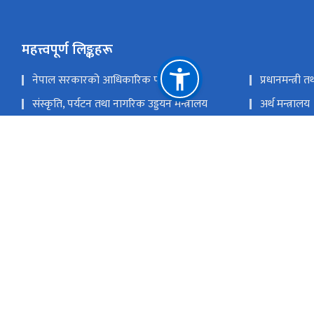
महत्त्वपूर्ण लिङ्कहरू
नेपाल सरकारको आधिकारिक पोर्टल
प्रधानमन्त्री 
संस्कृति, पर्यटन तथा नागरिक उड्डयन मन्त्रालय
अर्थ मन्त्रालय
सङ्‍घीय मामिला तथा सा.प्र मन्त्रालय
विधुतीय खरिद
कर्मचारी - एकीकृत इमेल
इ- हाजिरी
राष्ट्रिय प्राकृतिक स्रोत तथा वित्त आयोग
भृकुटीमण्डप, काठमाण्डौ
info@touris