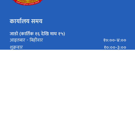
कार्यालय समय
जाडो (कार्तिक १६ देखि माघ १५)
१०:००-४:००
आइतबार - बिहीवार
१०:००-३:००
शुक्रवार
गर्मी (माघ १६ देखि कार्तिक १५)
१०:००-५:००
आइतबार - बिहीवार
१०:००-३:००
शुक्रवार