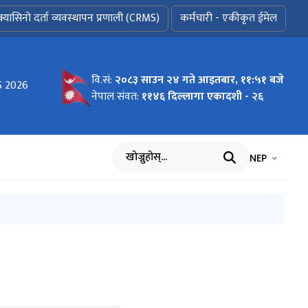
क्यासिनो दर्ता व्यवस्थापन प्रणाली (CRMS)
कर्मचारी - एकीकृत ईमेल
वि.सं:
२०८३ साउन २४ गते आइतबार, ११:५१ बजे
S 2026
८३।०३।
नेपाल संवत:
११४६ दिल्लागा एकादशी - २६
भाषा चयन गर्नुह
भाषा प
NEP
खोज्नुहोस्