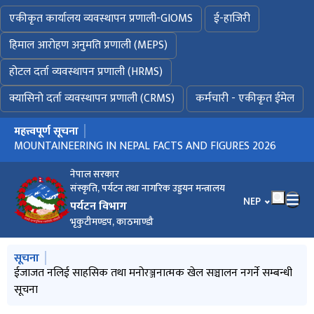
एकीकृत कार्यालय व्यवस्थापन प्रणाली-GIOMS
ई-हाजिरी
हिमाल आरोहण अनुमति प्रणाली (MEPS)
होटल दर्ता व्यवस्थापन प्रणाली (HRMS)
क्यासिनो दर्ता व्यवस्थापन प्रणाली (CRMS)
कर्मचारी - एकीकृत ईमेल
महत्त्वपूर्ण सूचना
मुख्य नेभिगेसनमा जानुहोस्
विवरण भर्ने बारे अत्यन्त जरुरी सूचना ! (प्रकाशन मिति : २०८३।०३।०२)
MOUNTAINEERING IN NEPAL FACTS AND FIGURES 2026
प्रेस विज्ञप्ति (२०८३।०४।१५)
नेपाल सरकार
संस्कृति, पर्यटन तथा नागरिक उड्डयन मन्त्रालय
भाषा चयन गर्नुहोस
NEP
पर्यटन विभाग
भृकुटीमण्डप, काठमाण्डौ
मुख्य नेभिगेसनमा जानुहोस्
सूचना
MOUNTAINEERING IN NEPAL FACTS AND FIGURES 2026
प्रेस विज्ञप्ति (२०८३।०४।१५)
ईजाजत नलिई साहसिक तथा मनोरञ्जनात्मक खेल सञ्चालन नगर्ने सम्बन्धी
विवरण भर्ने बारे अत्यन्त जरुरी सूचना ! (प्रकाशन मिति : २०८३।०३।०२)
साहसिक तथा मनोरञ्जनात्मक खेल सञ्चालन गर्ने प्रयोजनार्थ पेश गर्नुपर्ने
सूचना
कागजातहरुको विवरण (Checklist)