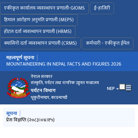
एकीकृत कार्यालय व्यवस्थापन प्रणाली-GIOMS
ई-हाजिरी
हिमाल आरोहण अनुमति प्रणाली (MEPS)
होटल दर्ता व्यवस्थापन प्रणाली (HRMS)
क्यासिनो दर्ता व्यवस्थापन प्रणाली (CRMS)
कर्मचारी - एकीकृत ईमेल
महत्त्वपूर्ण सूचना
मुख्य नेभिगेसनमा जानुहोस्
MOUNTAINEERING IN NEPAL FACTS AND FIGURES 2026
प्रेस विज्ञप्ति (२०८३।०४।१५)
विवरण भर्ने बारे अत्यन्त जरुरी सूचना ! (प्रकाशन मिति : २०८३।०३।०२)
नेपाल सरकार
संस्कृति, पर्यटन तथा नागरिक उड्डयन मन्त्रालय
भाषा चयन गर्नुहोस
NEP
पर्यटन विभाग
भृकुटीमण्डप, काठमाण्डौ
मुख्य नेभिगेसनमा जानुहोस्
सूचना
MOUNTAINEERING IN NEPAL FACTS AND FIGURES 2026
प्रेस विज्ञप्ति (२०८३।०४।१५)
ईजाजत नलिई साहसिक तथा मनोरञ्जनात्मक खेल सञ्चालन नगर्ने सम्बन्धी
विवरण भर्ने बारे अत्यन्त जरुरी सूचना ! (प्रकाशन मिति : २०८३।०३।०२)
साहसिक तथा मनोरञ्जनात्मक खेल सञ्चालन गर्ने प्रयोजनार्थ पेश गर्नुपर्ने
सूचना
कागजातहरुको विवरण (Checklist)