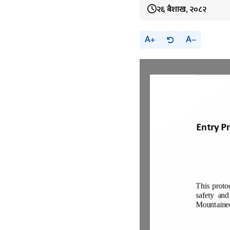
२६ बैशाख, २०८२
A
A