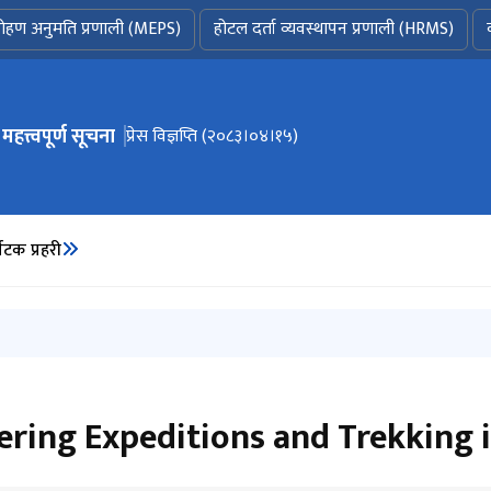
ोहण अनुमति प्रणाली (MEPS)
होटल दर्ता व्यवस्थापन प्रणाली (HRMS)
महत्त्वपूर्ण सूचना
 नेभिगेसनमा जानुहोस्
MOUNTAINEERING IN NEPAL FACTS AND FIGURE
प्रेस विज्ञप्ति (२०८३।०४।१५)
विवरण भर्ने बारे अत्यन्त जरुरी सूचना ! (प्रकाशन मिति : २
्यटक प्रहरी
2026
 सम्बन्धी सूचना
३।०३।०२)
श गर्नुपर्ने कागजातहरुको विवरण (Checklist)
ring Expeditions and Trekking i