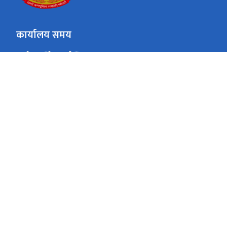
कार्यालय समय
जाडो (कार्तिक १६ देखि माघ १५)
१०:००-४:००
आइतबार - बिहीवार
१०:००-३:००
शुक्रवार
गर्मी (माघ १६ देखि कार्तिक १५)
१०:००-५:००
आइतबार - बिहीवार
१०:००-३:००
शुक्रवार