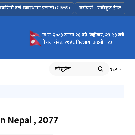
क्यासिनो दर्ता व्यवस्थापन प्रणाली (CRMS)
कर्मचारी - एकीकृत ईमेल
वि.सं:
२०८३ साउन २१ गते बिहीबार, २३:५३ बजे
S 2026
०८३।०३।०२)
नेपाल संवत:
११४६ दिल्लागा अष्टमी - २३
भाषा चयन गर्नुह
भाषा प
NEP
खोज्नुहोस्
n Nepal , 2077