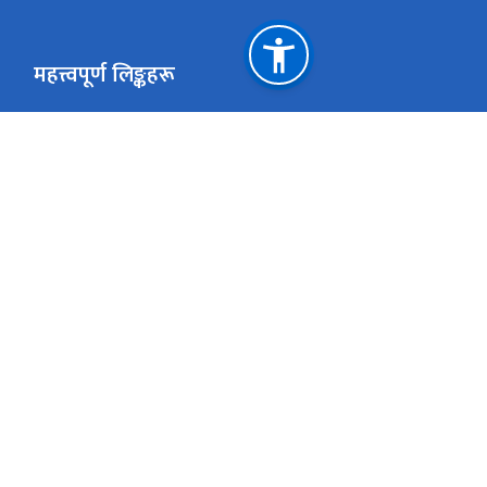
महत्त्वपूर्ण लिङ्कहरू
नेपाल सरकारको आधिकारिक पोर्टल
प्रधानमन्त्री 
संस्कृति, पर्यटन तथा नागरिक उड्डयन मन्त्रालय
अर्थ मन्त्रालय
सङ्‍घीय मामिला तथा सा.प्र मन्त्रालय
विधुतीय खरिद
कर्मचारी - एकीकृत इमेल
इ- हाजिरी
राष्ट्रिय प्राकृतिक स्रोत तथा वित्त आयोग
भृकुटीमण्डप, काठमाण्डौ
info@touris