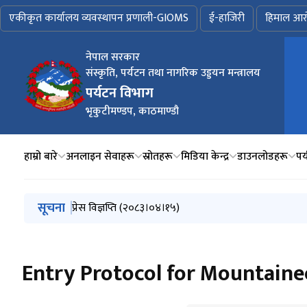
एकीकृत कार्यालय व्यवस्थापन प्रणाली-GIOMS
ई-हाजिरी
हिमाल आर
नेपाल सरकार
संस्कृति, पर्यटन तथा नागरिक उड्डयन मन्त्रालय
मुख्य
पर्यटन विभाग
भृकुटीमण्डप, काठमाण्डौ
हाम्रो बारे
अनलाइन सेवाहरू
स्रोतहरू
मिडिया केन्द्र
डाउनलोडहरू
पर
मुख्य नेभिगेसनमा जानुहोस्
सूचना
MOUNTAINEERING IN NEPAL FACTS AND FIGURES 
प्रेस विज्ञप्ति (२०८३।०४।१५)
ईजाजत नलिई साहसिक तथा मनोरञ्जनात्मक खेल सञ्चालन नगर्ने
विवरण भर्ने बारे अत्यन्त जरुरी सूचना ! (प्रकाशन मिति : २०८
साहसिक तथा मनोरञ्जनात्मक खेल सञ्चालन गर्ने प्रयोजनार्थ पे
Entry Protocol for Mountainee